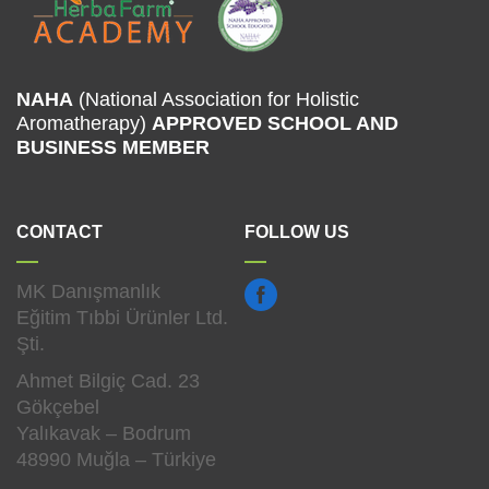
NAHA
(National Association for Holistic
Aromatherapy)
APPROVED SCHOOL
AND
BUSINESS MEMBER
CONTACT
FOLLOW US
MK Danışmanlık
Eğitim Tıbbi Ürünler Ltd.
Şti.
Ahmet Bilgiç Cad. 23
Gökçebel
Yalıkavak – Bodrum
48990 Muğla – Türkiye