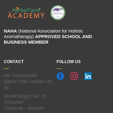
NAHA
(National Association for Holistic
Aromatherapy)
APPROVED SCHOOL
AND
BUSINESS MEMBER
CONTACT
FOLLOW US
MK Danışmanlık
Eğitim Tıbbi Ürünler Ltd.
Şti.
Ahmet Bilgiç Cad. 23
Gökçebel
Yalıkavak – Bodrum